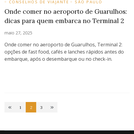
CONSELHOS DE VIAJANTE
SÃO PAULO
Onde comer no aeroporto de Guarulhos:
dicas para quem embarca no Terminal 2
maio 27, 2025
Onde comer no aeroporto de Guarulhos, Terminal 2:
opções de fast food, cafés e lanches rápidos antes do
embarque, após o desembarque ou no check-in.
Paginação
1
2
3
Page
Page
Page
de