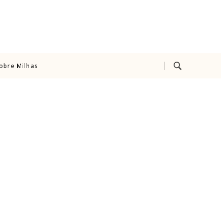
rismo
obre Milhas