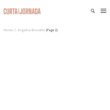
Curta a Jornada
Roteiros e Notícias sobre Viagens e Turismo
Home
Angelica Brunatto
(Page 2)