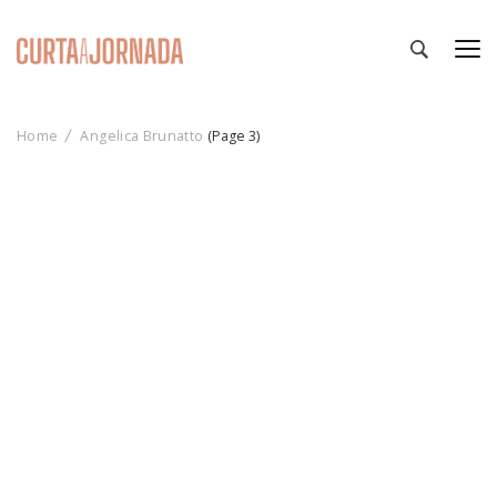
Curta a Jornada
Roteiros e Notícias sobre Viagens e Turismo
Home
Angelica Brunatto
(Page 3)