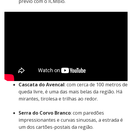
prévio com o ICMBio.
Cascata do Avencal
: com cerca de 100 metros de
queda livre, é uma das mais belas da região. Há
mirantes, tirolesa e trilhas ao redor.
Serra do Corvo Branco
: com paredões
impressionantes e curvas sinuosas, a estrada é
um dos cartões-postais da região.