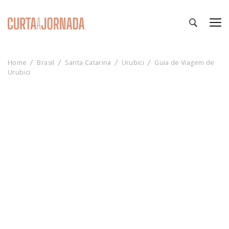
Curta a Jornada
Roteiros e Notícias sobre Viagens e Turismo
Home
Brasil
Santa Catarina
Urubici
Guia de Viagem de
Urubici